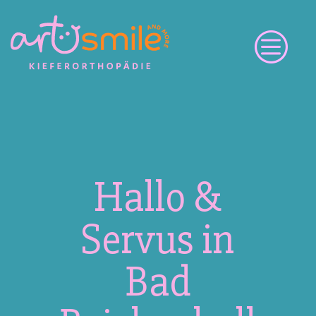
c
Hallo &
Servus in
Bad